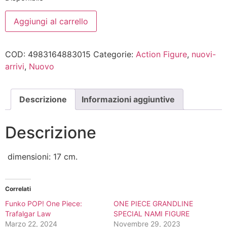
ONE
Aggiungi al carrello
PIECE
THE
SHUKKO
TRAFALGAR
COD:
4983164883015
Categorie:
Action Figure
,
nuovi-
LAW
FIGURE
arrivi
,
Nuovo
quantità
Descrizione
Informazioni aggiuntive
Descrizione
dimensioni: 17 cm.
Correlati
Funko POP! One Piece:
ONE PIECE GRANDLINE
Trafalgar Law
SPECIAL NAMI FIGURE
Marzo 22, 2024
Novembre 29, 2023