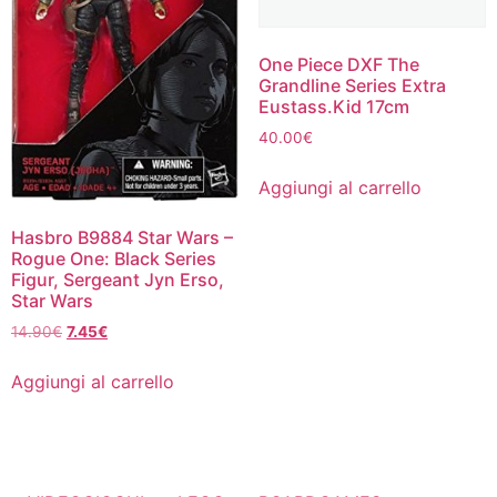
One Piece DXF The
Grandline Series Extra
Eustass.Kid 17cm
40.00
€
Aggiungi al carrello
Hasbro B9884 Star Wars –
Rogue One: Black Series
Figur, Sergeant Jyn Erso,
Star Wars
Il
Il
14.90
€
7.45
€
prezzo
prezzo
originale
attuale
Aggiungi al carrello
era:
è:
14.90€.
7.45€.