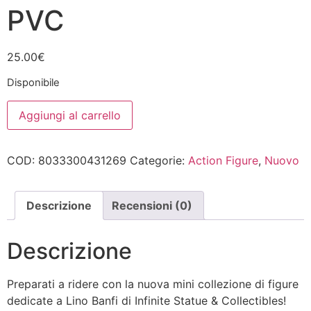
PVC
25.00
€
Disponibile
LINO
Aggiungi al carrello
BANFI
CORNO
DI
BUE
COD:
8033300431269
Categorie:
Action Figure
,
Nuovo
E
LATTE
SCREMETO
CINEMINI
PVC
Descrizione
Recensioni (0)
quantità
Descrizione
Preparati a ridere con la nuova mini collezione di figure
dedicate a Lino Banfi di Infinite Statue & Collectibles!