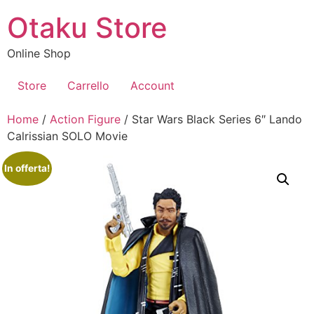
Vai
Otaku Store
al
contenuto
Online Shop
Store
Carrello
Account
Home
/
Action Figure
/ Star Wars Black Series 6″ Lando
Calrissian SOLO Movie
In offerta!