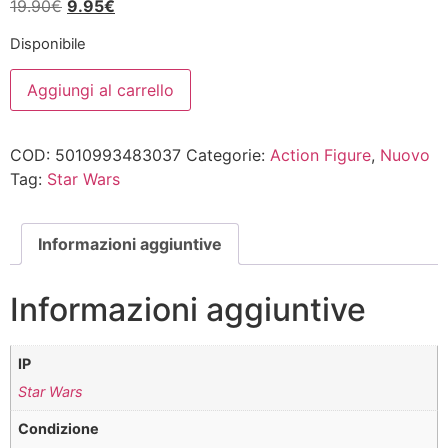
Il
Il
19.90
€
9.95
€
prezzo
prezzo
Disponibile
originale
attuale
Star
era:
è:
Aggiungi al carrello
Wars
19.90€.
9.95€.
Black
Series
6"
COD:
5010993483037
Categorie:
Action Figure
,
Nuovo
Lando
Calrissian
Tag:
Star Wars
SOLO
Movie
quantità
Informazioni aggiuntive
Informazioni aggiuntive
IP
Star Wars
Condizione