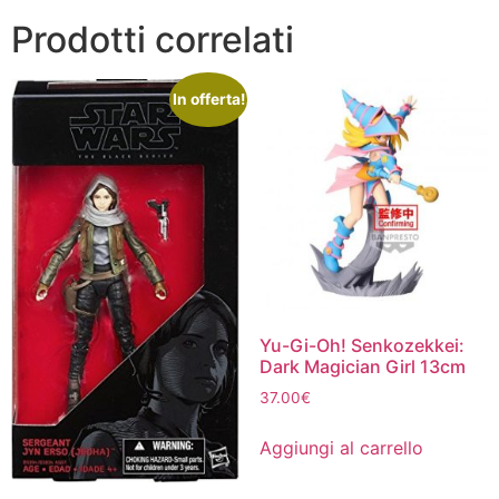
Prodotti correlati
In offerta!
Yu-Gi-Oh! Senkozekkei:
Dark Magician Girl 13cm
37.00
€
Aggiungi al carrello