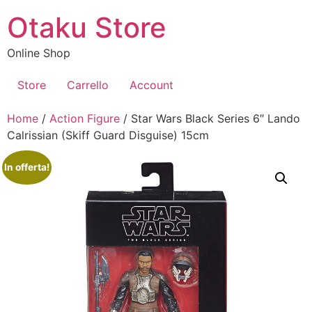
Vai
Otaku Store
al
contenuto
Online Shop
Store
Carrello
Account
Home
/
Action Figure
/ Star Wars Black Series 6″ Lando
Calrissian (Skiff Guard Disguise) 15cm
In offerta!