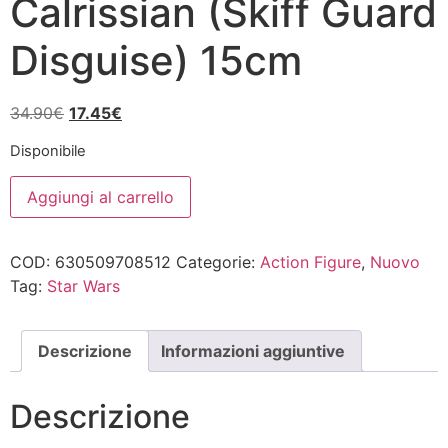
Calrissian (Skiff Guard
Disguise) 15cm
Il
Il
34.90
€
17.45
€
prezzo
prezzo
Disponibile
originale
attuale
Star
era:
è:
Aggiungi al carrello
Wars
34.90€.
17.45€.
Black
Series
6"
COD:
630509708512
Categorie:
Action Figure
,
Nuovo
Lando
Calrissian
Tag:
Star Wars
(Skiff
Guard
Disguise)
15cm
Descrizione
Informazioni aggiuntive
quantità
Descrizione