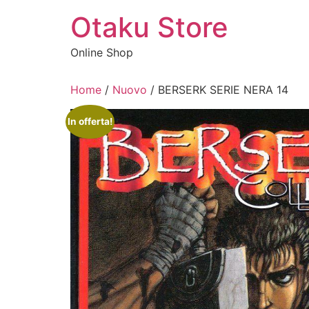
Vai
Otaku Store
al
contenuto
Online Shop
Home
/
Nuovo
/ BERSERK SERIE NERA 14
In offerta!