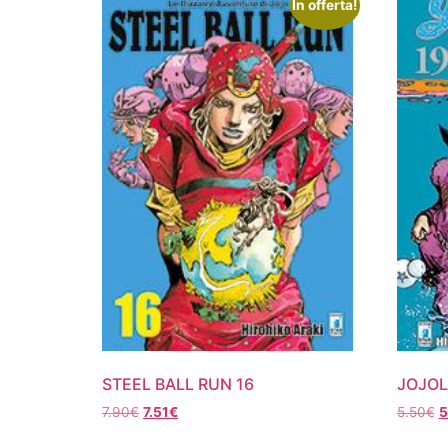
In offerta!
STEEL BALL RUN 16
JOJOL
Il
Il
Il
7.90
€
7.51
€
5.50
€
5
prezzo
prezzo
p