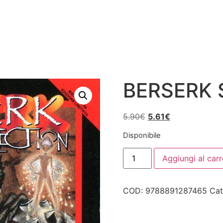
BERSERK 
Il
Il
5.90
€
5.61
€
prezzo
prezzo
Disponibile
originale
attuale
BERSERK
era:
è:
Aggiungi al carr
SERIE
5.90€.
5.61€.
NERA
14
quantità
COD:
9788891287465
Cat