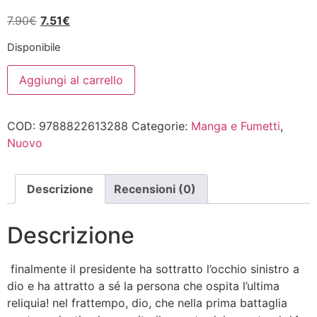
Il
Il
7.90
€
7.51
€
prezzo
prezzo
Disponibile
originale
attuale
STEEL
era:
è:
Aggiungi al carrello
BALL
7.90€.
7.51€.
RUN
13
quantità
COD:
9788822613288
Categorie:
Manga e Fumetti
,
Nuovo
Descrizione
Recensioni (0)
Descrizione
finalmente il presidente ha sottratto l’occhio sinistro a
dio e ha attratto a sé la persona che ospita l’ultima
reliquia! nel frattempo, dio, che nella prima battaglia