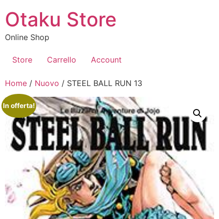
Vai
Otaku Store
al
contenuto
Online Shop
Store
Carrello
Account
Home
/
Nuovo
/ STEEL BALL RUN 13
In offerta!