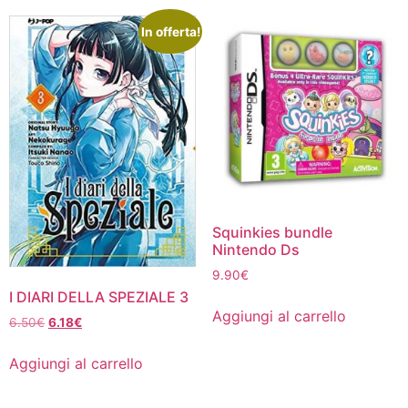
In offerta!
Squinkies bundle
Nintendo Ds
9.90
€
I DIARI DELLA SPEZIALE 3
Aggiungi al carrello
Il
Il
6.50
€
6.18
€
prezzo
prezzo
originale
attuale
Aggiungi al carrello
era:
è:
6.50€.
6.18€.