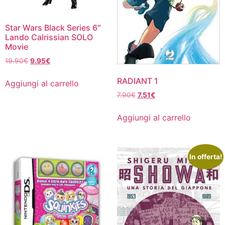
Star Wars Black Series 6″
Lando Calrissian SOLO
Movie
Il
Il
19.90
€
9.95
€
prezzo
prezzo
RADIANT 1
originale
attuale
Aggiungi al carrello
era:
è:
Il
Il
7.90
€
7.51
€
19.90€.
9.95€.
prezzo
prezzo
originale
attuale
Aggiungi al carrello
era:
è:
7.90€.
7.51€.
In offerta!