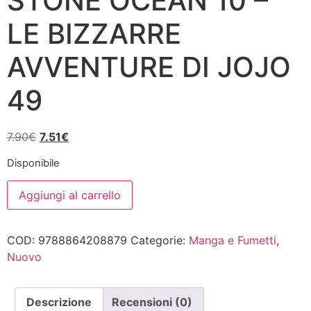
STONE OCEAN 10 –
LE BIZZARRE
AVVENTURE DI JOJO
49
Il
Il
7.90
€
7.51
€
prezzo
prezzo
Disponibile
originale
attuale
STONE
era:
è:
Aggiungi al carrello
OCEAN
7.90€.
7.51€.
10
-
LE
COD:
9788864208879
Categorie:
Manga e Fumetti
,
BIZZARRE
AVVENTURE
Nuovo
DI
JOJO
49
quantità
Descrizione
Recensioni (0)