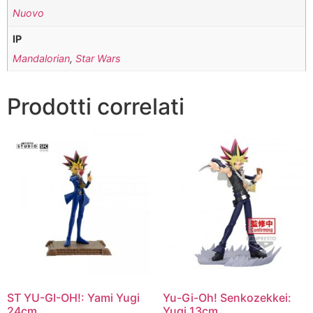
Nuovo
IP
Mandalorian
,
Star Wars
Prodotti correlati
ST YU-GI-OH!: Yami Yugi
Yu-Gi-Oh! Senkozekkei:
24cm
Yugi 13cm