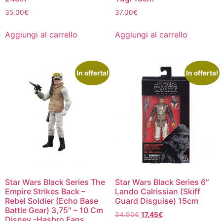
35.00
€
37.00
€
Aggiungi al carrello
Aggiungi al carrello
In offerta!
In offerta!
Star Wars Black Series The
Star Wars Black Series 6″
Empire Strikes Back –
Lando Calrissian (Skiff
Rebel Soldier (Echo Base
Guard Disguise) 15cm
Battle Gear) 3,75″ – 10 Cm
Il
Il
34.90
€
17.45
€
Disney -Hasbro Fans