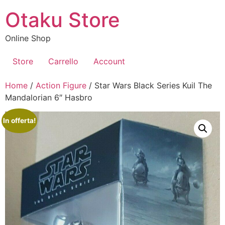
Vai
Otaku Store
al
contenuto
Online Shop
Store
Carrello
Account
Home
/
Action Figure
/ Star Wars Black Series Kuil The
Mandalorian 6″ Hasbro
In offerta!