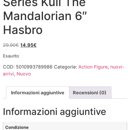
Series Kuil The
Mandalorian 6″
Hasbro
Il
Il
29.90
€
14.95
€
prezzo
prezzo
Esaurito
originale
attuale
era:
è:
COD:
5010993789986
Categorie:
Action Figure
,
nuovi-
29.90€.
14.95€.
arrivi
,
Nuovo
Informazioni aggiuntive
Recensioni (0)
Informazioni aggiuntive
Condizione