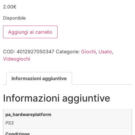
2.00
€
Disponibile
PRO
Aggiungi al carrello
EVOLUTION
SOCCER
2008
PS3
COD:
4012927050347
Categorie:
Giochi
,
Usato
,
Sony
Playstation
Videogiochi
3
quantità
Informazioni aggiuntive
Informazioni aggiuntive
pa_hardwareplatform
PS3
Condizione