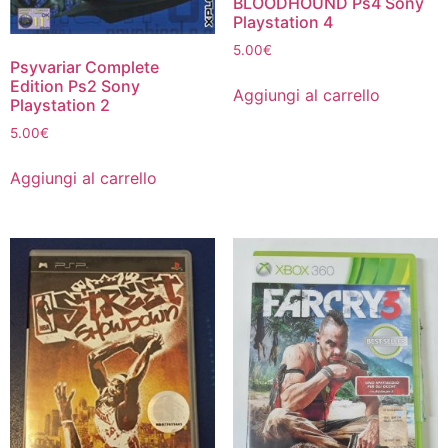
BLOODHOUND Ps4 Sony
Playstation 4
5.00
€
Psyvariar Complete
Edition Ps2 Sony
Aggiungi al carrello
Playstation 2
5.00
€
Aggiungi al carrello