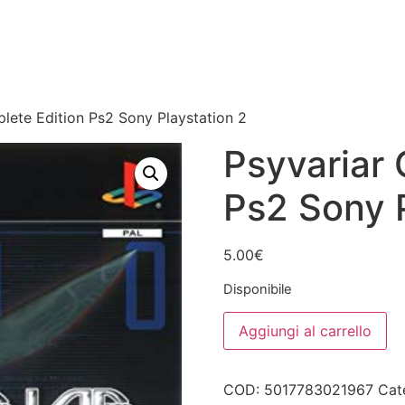
lete Edition Ps2 Sony Playstation 2
Psyvariar 
Ps2 Sony P
5.00
€
Disponibile
Psyvariar
Aggiungi al carrello
Complete
Edition
Ps2
Sony
COD:
5017783021967
Cat
Playstation