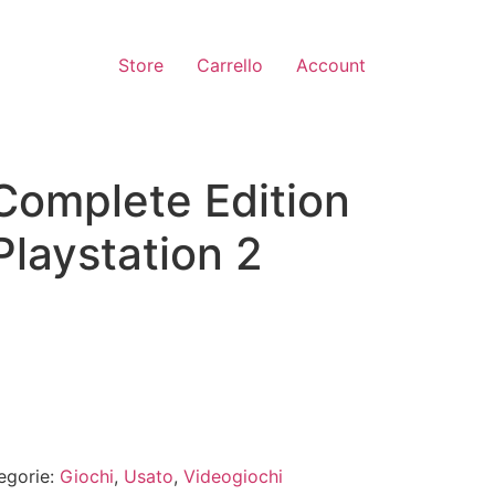
Store
Carrello
Account
Complete Edition
laystation 2
egorie:
Giochi
,
Usato
,
Videogiochi