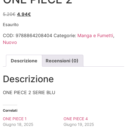
Il
Il
5.20
€
4.94
€
prezzo
prezzo
Esaurito
originale
attuale
era:
è:
COD:
9788864208404
Categorie:
Manga e Fumetti
,
5.20€.
4.94€.
Nuovo
Descrizione
Recensioni (0)
Descrizione
ONE PIECE 2 SERIE BLU
Correlati
ONE PIECE 1
ONE PIECE 4
Giugno 18, 2025
Giugno 19, 2025