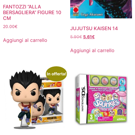
FANTOZZI “ALLA
BERSAGLIERA” FIGURE 10
CM
20.00
€
JUJUTSU KAISEN 14
Il
Il
5.90
€
5.61
€
Aggiungi al carrello
prezzo
prezzo
originale
attuale
Aggiungi al carrello
era:
è:
5.90€.
5.61€.
In offerta!