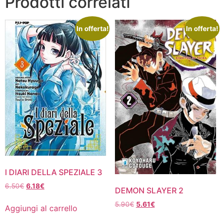
Prodotti correlati
In offerta!
In offerta!
I DIARI DELLA SPEZIALE 3
Il
Il
6.50
€
6.18
€
DEMON SLAYER 2
prezzo
prezzo
Il
Il
5.90
€
5.61
€
originale
attuale
Aggiungi al carrello
prezzo
prezzo
era:
è: