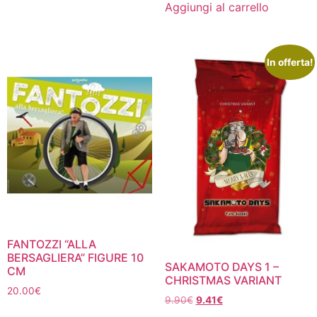
originale
attuale
6.50€.
6.18€.
Aggiungi al carrello
era:
è:
5.90€.
5.61€.
In offerta!
FANTOZZI “ALLA
BERSAGLIERA” FIGURE 10
SAKAMOTO DAYS 1 –
CM
CHRISTMAS VARIANT
20.00
€
Il
Il
9.90
€
9.41
€
prezzo
prezzo