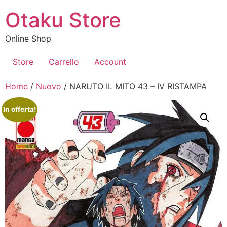
Vai
Otaku Store
al
contenuto
Online Shop
Store
Carrello
Account
Home
/
Nuovo
/ NARUTO IL MITO 43 – IV RISTAMPA
In offerta!