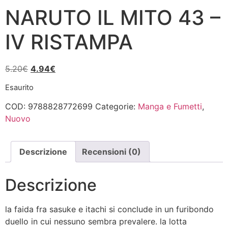
NARUTO IL MITO 43 –
IV RISTAMPA
Il
Il
5.20
€
4.94
€
prezzo
prezzo
Esaurito
originale
attuale
era:
è:
COD:
9788828772699
Categorie:
Manga e Fumetti
,
5.20€.
4.94€.
Nuovo
Descrizione
Recensioni (0)
Descrizione
la faida fra sasuke e itachi si conclude in un furibondo
duello in cui nessuno sembra prevalere. la lotta