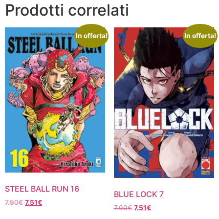
Prodotti correlati
In offerta!
In offerta!
STEEL BALL RUN 16
BLUE LOCK 7
Il
Il
7.90
€
7.51
€
Il
Il
7.90
€
7.51
€
prezzo
prezzo
prezzo
prezzo