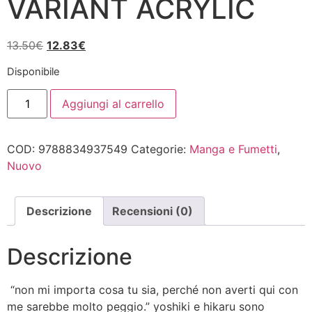
VARIANT ACRYLIC
Il
Il
13.50
€
12.83
€
prezzo
prezzo
Disponibile
originale
attuale
L'ESTATE
era:
è:
Aggiungi al carrello
IN
13.50€.
12.83€.
CUI
HIKARU
E'
COD:
9788834937549
Categorie:
Manga e Fumetti
,
MORTO
7
Nuovo
VARIANT
ACRYLIC
quantità
Descrizione
Recensioni (0)
Descrizione
“non mi importa cosa tu sia, perché non averti qui con
me sarebbe molto peggio.” yoshiki e hikaru sono