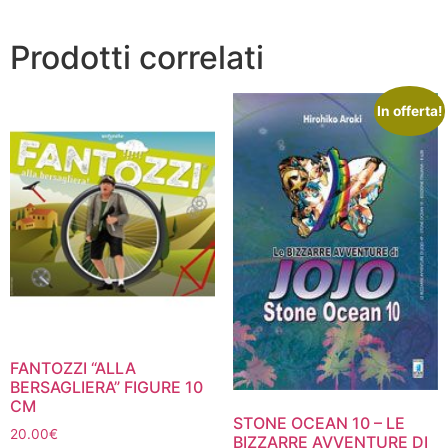
Prodotti correlati
In offerta!
FANTOZZI “ALLA
BERSAGLIERA” FIGURE 10
CM
STONE OCEAN 10 – LE
20.00
€
BIZZARRE AVVENTURE DI