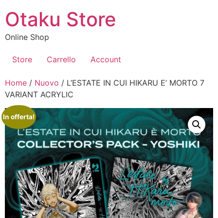
Vai
Otaku Store
al
contenuto
Online Shop
Store
Carrello
Account
Home
/
Nuovo
/ L’ESTATE IN CUI HIKARU E’ MORTO 7
VARIANT ACRYLIC
In offerta!