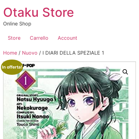
Vai
Otaku Store
al
contenuto
Online Shop
Store
Carrello
Account
Home
/
Nuovo
/ I DIARI DELLA SPEZIALE 1
In offerta!