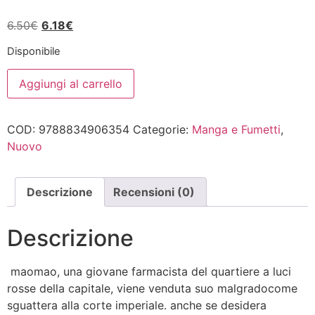
Il
Il
6.50
€
6.18
€
prezzo
prezzo
Disponibile
originale
attuale
I
era:
è:
Aggiungi al carrello
DIARI
6.50€.
6.18€.
DELLA
SPEZIALE
1
COD:
9788834906354
Categorie:
Manga e Fumetti
,
quantità
Nuovo
Descrizione
Recensioni (0)
Descrizione
maomao, una giovane farmacista del quartiere a luci
rosse della capitale, viene venduta suo malgradocome
sguattera alla corte imperiale. anche se desidera