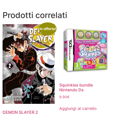
Prodotti correlati
In offerta!
Squinkies bundle
Nintendo Ds
9.90
€
Aggiungi al carrello
DEMON SLAYER 2