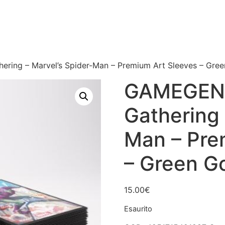
ring – Marvel’s Spider-Man – Premium Art Sleeves – Gree
GAMEGENI
Gathering 
Man – Pre
– Green Go
15.00
€
Esaurito