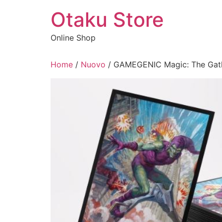
Vai
Otaku Store
al
contenuto
Online Shop
Home
/
Nuovo
/ GAMEGENIC Magic: The Gathe