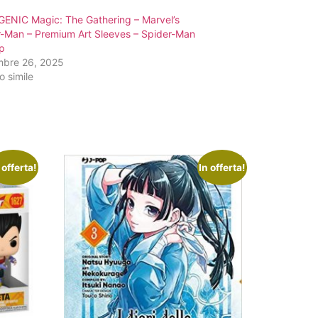
ENIC Magic: The Gathering – Marvel’s
r-Man – Premium Art Sleeves – Spider-Man
p
bre 26, 2025
o simile
 offerta!
In offerta!