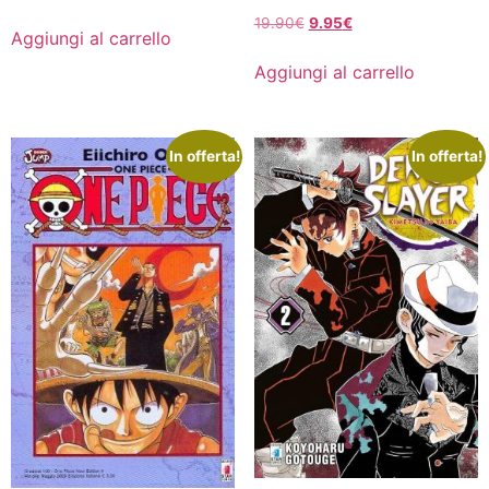
Il
Il
19.90
€
9.95
€
Aggiungi al carrello
prezzo
prezzo
originale
attuale
Aggiungi al carrello
era:
è:
19.90€.
9.95€.
In offerta!
In offerta!