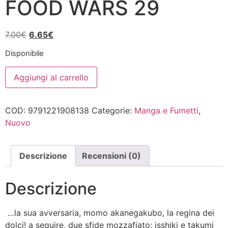
FOOD WARS 29
Il
Il
7.00
€
6.65
€
prezzo
prezzo
Disponibile
originale
attuale
FOOD
era:
è:
Aggiungi al carrello
WARS
7.00€.
6.65€.
29
quantità
COD:
9791221908138
Categorie:
Manga e Fumetti
,
Nuovo
Descrizione
Recensioni (0)
Descrizione
…la sua avversaria, momo akanegakubo, la regina dei
dolci! a seguire, due sfide mozzafiato: isshiki e takumi