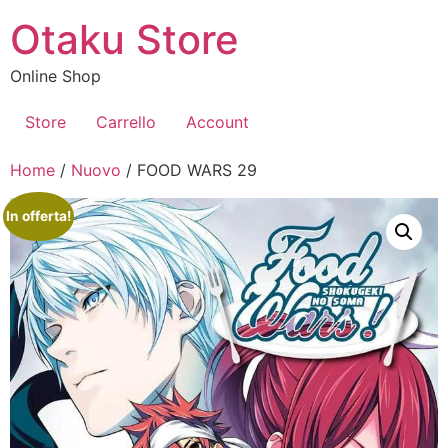
Vai
Otaku Store
al
contenuto
Online Shop
Store
Carrello
Account
Home
/
Nuovo
/ FOOD WARS 29
In offerta!