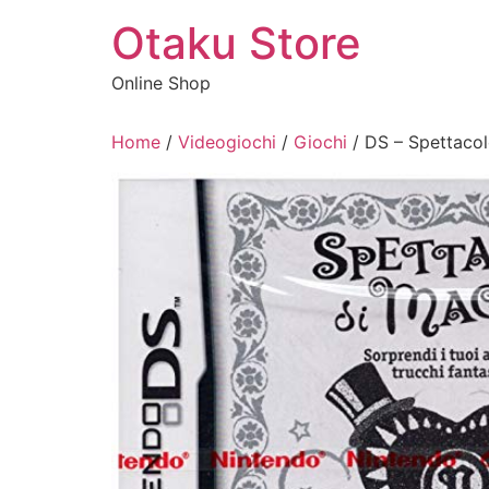
Vai
Otaku Store
al
contenuto
Online Shop
Home
/
Videogiochi
/
Giochi
/ DS – Spettacol