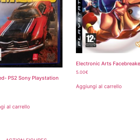
Electronic Arts Facebreake
5.00
€
d- PS2 Sony Playstation
Aggiungi al carrello
gi al carrello