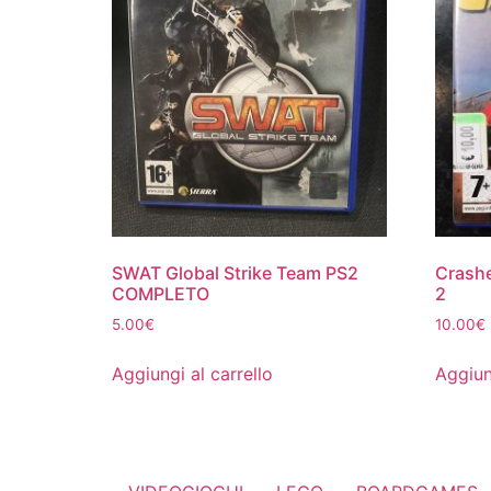
SWAT Global Strike Team PS2
Crashe
COMPLETO
2
5.00
€
10.00
€
Aggiungi al carrello
Aggiun