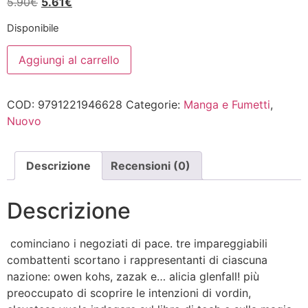
Il
Il
5.90
€
5.61
€
prezzo
prezzo
Disponibile
originale
attuale
CLEVATESS
era:
è:
Aggiungi al carrello
5
5.90€.
5.61€.
quantità
COD:
9791221946628
Categorie:
Manga e Fumetti
,
Nuovo
Descrizione
Recensioni (0)
Descrizione
cominciano i negoziati di pace. tre impareggiabili
combattenti scortano i rappresentanti di ciascuna
nazione: owen kohs, zazak e… alicia glenfall! più
preoccupato di scoprire le intenzioni di vordin,