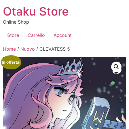
Vai
Otaku Store
al
contenuto
Online Shop
Store
Carrello
Account
Home
/
Nuovo
/ CLEVATESS 5
In offerta!