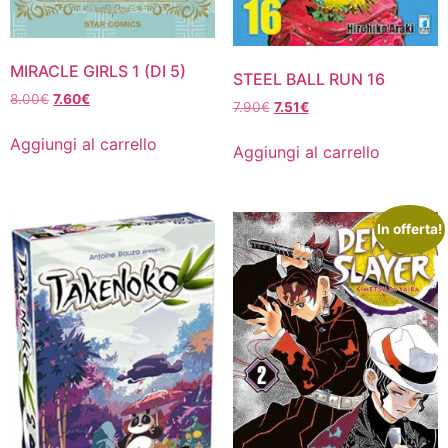
MIRACLE GIRLS 1 (DI 5)
STEEL BALL RUN 16
Il
Il
8.00
€
7.60
€
Il
Il
7.90
€
7.51
€
prezzo
prezzo
prezzo
prezzo
originale
attuale
Aggiungi al carrello
originale
attuale
Aggiungi al carrello
era:
è:
era:
è:
8.00€.
7.60€.
7.90€.
7.51€.
In offerta!