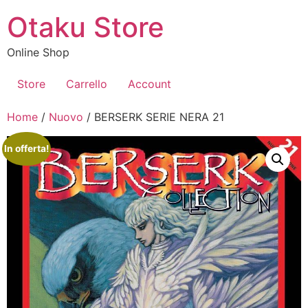
Vai
Otaku Store
al
contenuto
Online Shop
Store
Carrello
Account
Home
/
Nuovo
/ BERSERK SERIE NERA 21
In offerta!