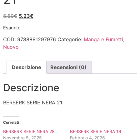
Il
Il
5.50
€
5.23
€
prezzo
prezzo
Esaurito
originale
attuale
era:
è:
COD:
9788891297976
Categorie:
Manga e Fumetti
,
5.50€.
5.23€.
Nuovo
Descrizione
Recensioni (0)
Descrizione
BERSERK SERIE NERA 21
Correlati
BERSERK SERIE NERA 28
BERSERK SERIE NERA 16
Novembre 5, 2025
Febbraio 4, 2026