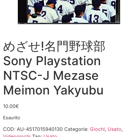
めざせ!名門野球部
Sony Playstation
NTSC-J Mezase
Meimon Yakyubu
10.00
€
Esaurito
COD:
AU-4517015940130
Categorie:
Giochi
,
Usato
,
Videogiochi
Tag:
Usato