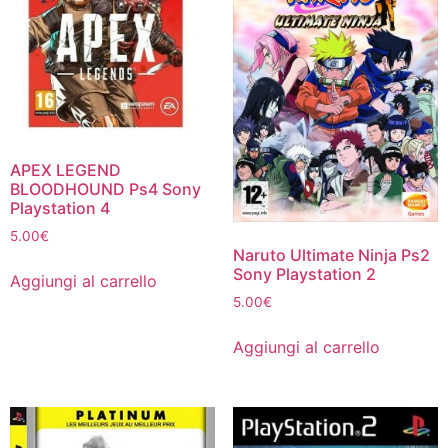
APEX LEGEND
BLOODHOUND Ps4 Sony
Playstation 4
5.00
€
Naruto Ultimate Ninja Ps2
Sony Playstation 2
Aggiungi al carrello
5.00
€
Aggiungi al carrello