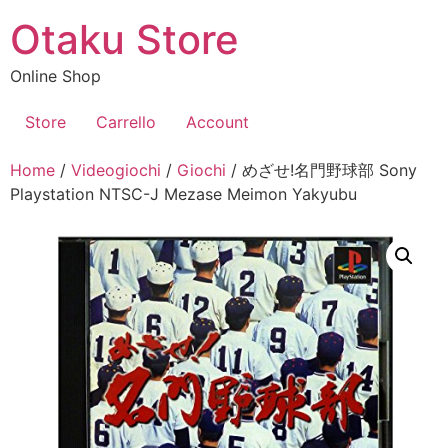
Vai
Otaku Store
al
contenuto
Online Shop
Store
Carrello
Account
Home
/
Videogiochi
/
Giochi
/ めざせ!名門野球部 Sony
Playstation NTSC-J Mezase Meimon Yakyubu