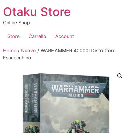
Vai
Otaku Store
al
contenuto
Online Shop
Store
Carrello
Account
Home
/
Nuovo
/ WARHAMMER 40000: Distruttore
Esacecchino