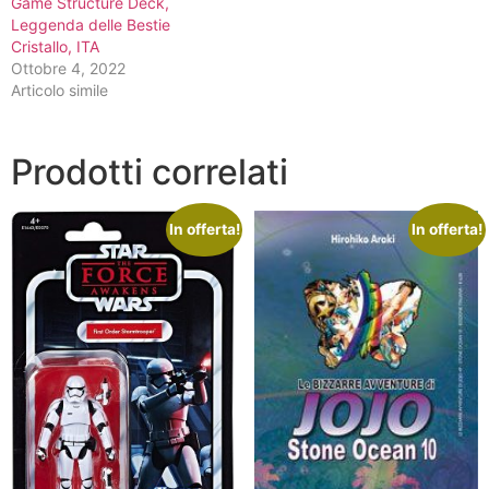
Game Structure Deck,
Leggenda delle Bestie
Cristallo, ITA
Ottobre 4, 2022
Articolo simile
Prodotti correlati
In offerta!
In offerta!