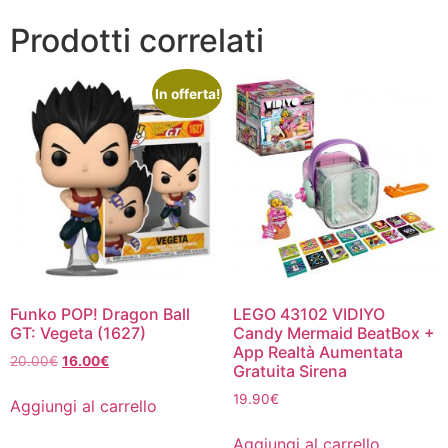
Prodotti correlati
In offerta!
Funko POP! Dragon Ball
LEGO 43102 VIDIYO
GT: Vegeta (1627)
Candy Mermaid BeatBox +
App Realtà Aumentata
Il
Il
20.00
€
16.00
€
Gratuita Sirena
prezzo
prezzo
19.90
€
originale
attuale
Aggiungi al carrello
era:
è:
20.00€.
16.00€.
Aggiungi al carrello