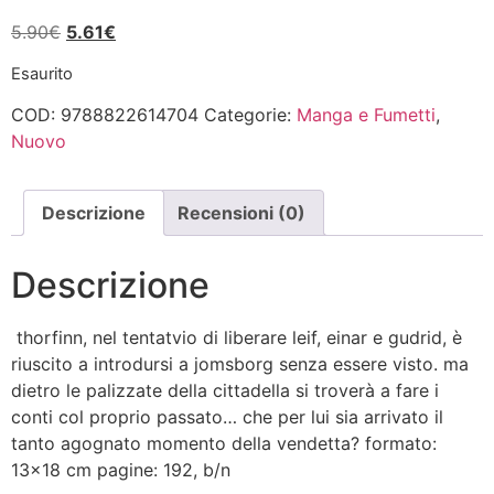
Il
Il
5.90
€
5.61
€
prezzo
prezzo
Esaurito
originale
attuale
era:
è:
COD:
9788822614704
Categorie:
Manga e Fumetti
,
5.90€.
5.61€.
Nuovo
Descrizione
Recensioni (0)
Descrizione
thorfinn, nel tentatvio di liberare leif, einar e gudrid, è
riuscito a introdursi a jomsborg senza essere visto. ma
dietro le palizzate della cittadella si troverà a fare i
conti col proprio passato… che per lui sia arrivato il
tanto agognato momento della vendetta? formato:
13×18 cm pagine: 192, b/n