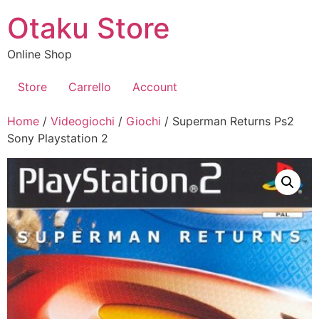
Vai
Otaku Store
al
contenuto
Online Shop
Store
Carrello
Account
Home
/
Videogiochi
/
Giochi
/ Superman Returns Ps2
Sony Playstation 2