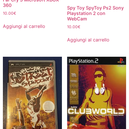
360
Spy Toy SpyToy Ps2 Sony
Playstation 2 con
10.00
€
WebCam
Aggiungi al carrello
10.00
€
Aggiungi al carrello