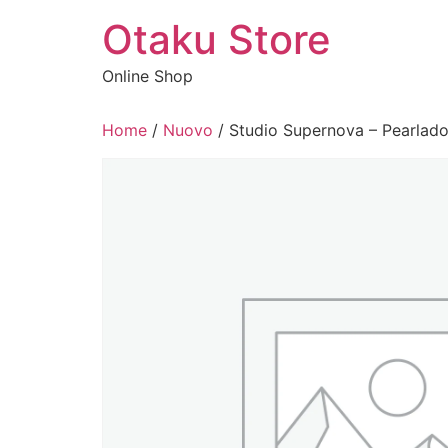
Vai
Otaku Store
al
contenuto
Online Shop
Home
/
Nuovo
/ Studio Supernova – Pearlador