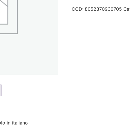
Pearladora,
gioco
COD:
8052870930705
Ca
da
tavolo
in
italiano
quantità
o in italiano