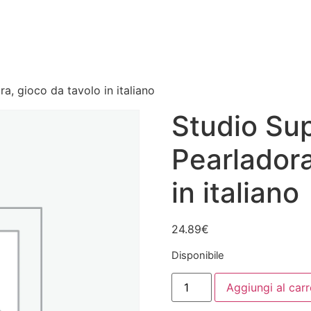
a, gioco da tavolo in italiano
Studio Su
Pearladora
in italiano
24.89
€
Disponibile
Studio
Aggiungi al carr
Supernova
-