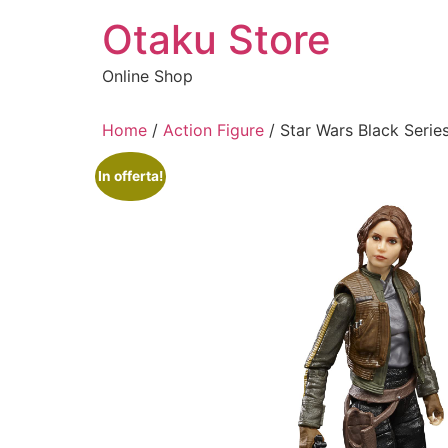
Vai
Otaku Store
al
contenuto
Online Shop
Home
/
Action Figure
/ Star Wars Black Seri
In offerta!