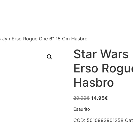
es Jyn Erso Rogue One 6″ 15 Cm Hasbro
Star Wars 
Erso Rogu
Hasbro
Il
Il
29.90
€
14.95
€
prezzo
prezzo
Esaurito
originale
attuale
era:
è:
COD:
5010993901258
Cat
29.90€.
14.95€.