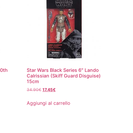
40th
Star Wars Black Series 6″ Lando
Calrissian (Skiff Guard Disguise)
15cm
Il
Il
34.90
€
17.45
€
prezzo
prezzo
originale
attuale
Aggiungi al carrello
era:
è:
34.90€.
17.45€.