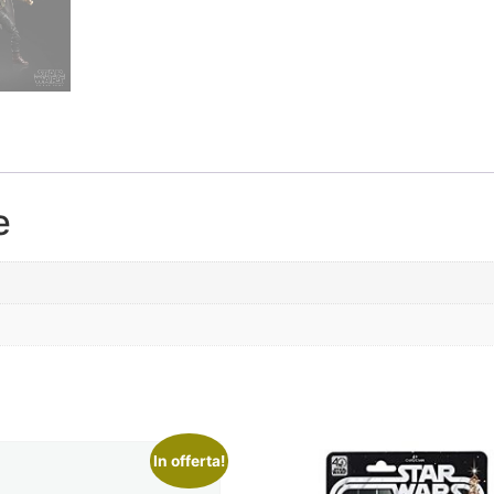
e
In offerta!