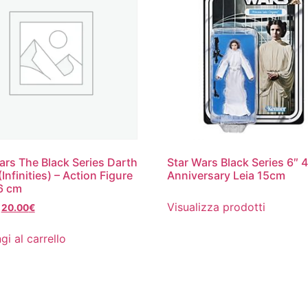
ars The Black Series Darth
Star Wars Black Series 6″ 
Infinities) – Action Figure
Anniversary Leia 15cm
6 cm
Visualizza prodotti
Il
Il
20.00
€
prezzo
prezzo
originale
attuale
gi al carrello
era:
è:
39.99€.
20.00€.