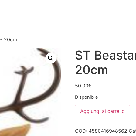
UP 20cm
ST Beasta
20cm
50.00
€
Disponibile
ST
Aggiungi al carrello
Beastars:
Louis
PUP
20cm
COD:
4580416948562
Ca
quantità