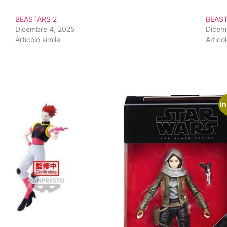
BEASTARS 2
BEAST
Dicembre 4, 2025
Dicem
Articolo simile
Articol
In