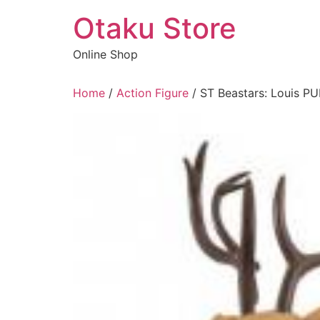
Vai
Otaku Store
al
contenuto
Online Shop
Home
/
Action Figure
/ ST Beastars: Louis P