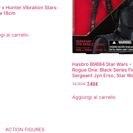
 x Hunter Vibration Stars:
a 18cm
gi al carrello
Hasbro B9884 Star Wars –
Rogue One: Black Series Fi
Sergeant Jyn Erso, Star W
Il
Il
14.90
€
7.45
€
prezzo
prezzo
originale
attuale
Aggiungi al carrello
era:
è:
14.90€.
7.45€.
ACTION FIGURES