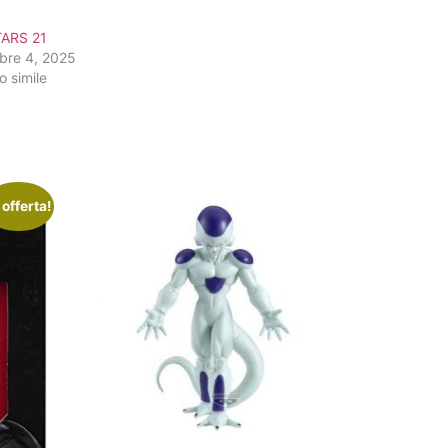
ARS 21
bre 4, 2025
o simile
 offerta!