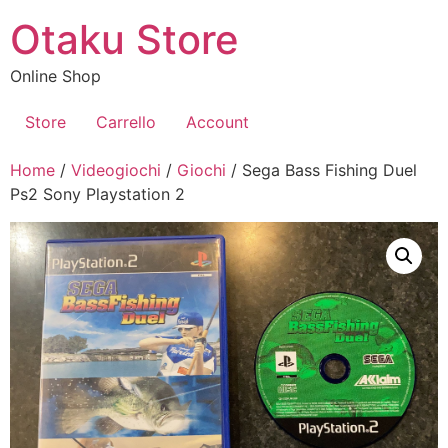
Vai
Otaku Store
al
contenuto
Online Shop
Store
Carrello
Account
Home
/
Videogiochi
/
Giochi
/ Sega Bass Fishing Duel
Ps2 Sony Playstation 2