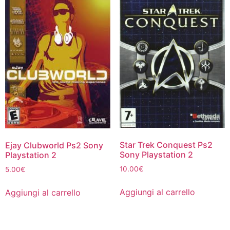
Star Trek Conquest Ps2
Ejay Clubworld Ps2 Sony
Sony Playstation 2
Playstation 2
10.00
€
5.00
€
Aggiungi al carrello
Aggiungi al carrello