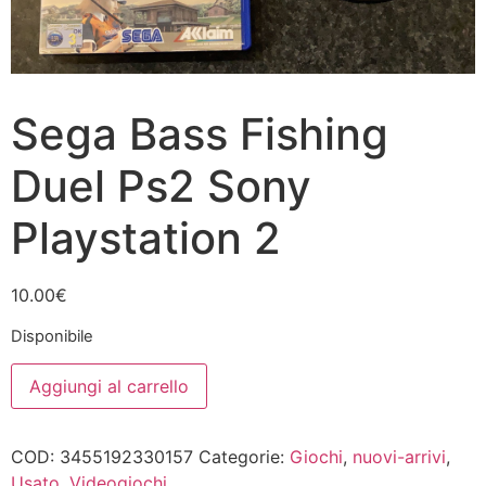
Sega Bass Fishing
Duel Ps2 Sony
Playstation 2
10.00
€
Disponibile
Sega
Aggiungi al carrello
Bass
Fishing
Duel
Ps2
COD:
3455192330157
Categorie:
Giochi
,
nuovi-arrivi
,
Sony
Playstation
Usato
,
Videogiochi