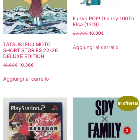
Funko POP! Disney 100Th:
Elsa (1319)
Il
Il
20.00
€
16.00
€
prezzo
prezzo
TATSUKI FUJIMOTO
originale
attuale
Aggiungi al carrello
SHORT STORIES 22-26
era:
è:
DELUXE EDITION
20.00€.
16.00€.
Il
Il
10.90
€
10.36
€
prezzo
prezzo
originale
attuale
Aggiungi al carrello
era:
è:
10.90€.
10.36€.
In offerta!