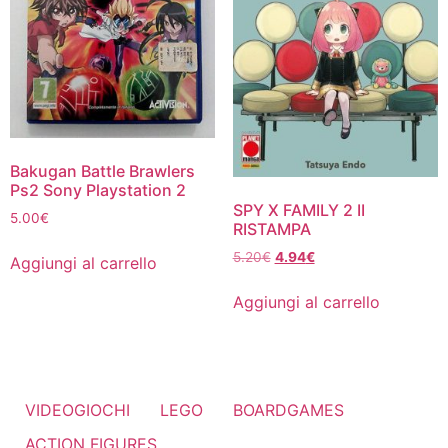
Bakugan Battle Brawlers
Ps2 Sony Playstation 2
SPY X FAMILY 2 II
5.00
€
RISTAMPA
Il
Il
5.20
€
4.94
€
Aggiungi al carrello
prezzo
prezzo
originale
attuale
Aggiungi al carrello
era:
è:
5.20€.
4.94€.
VIDEOGIOCHI
LEGO
BOARDGAMES
ACTION FIGURES