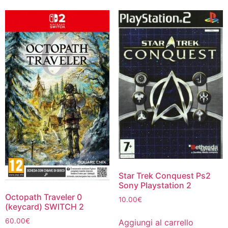
Star Trek Conquest Ps2
Sony Playstation 2
Octopath Traveler 0
10.00
€
(keycard) SWITCH 2
60.00
€
Aggiungi al carrello