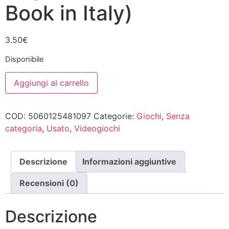
Book in Italy)
3.50
€
Disponibile
Puzzle
Aggiungi al carrello
Quest:
Challenge
Of
The
COD:
5060125481097
Categorie:
Giochi
,
Senza
Warlords
(Game
categoria
,
Usato
,
Videogiochi
in
English,
Cover
and
Descrizione
Informazioni aggiuntive
Book
in
Italy)
Recensioni (0)
quantità
Descrizione