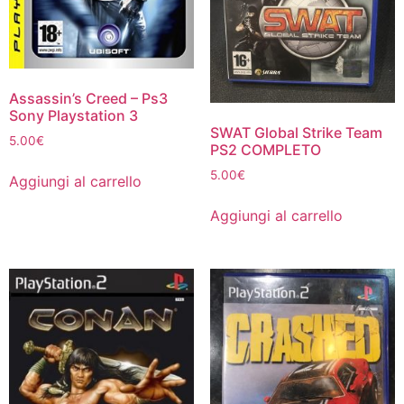
Assassin’s Creed – Ps3
Sony Playstation 3
SWAT Global Strike Team
5.00
€
PS2 COMPLETO
5.00
€
Aggiungi al carrello
Aggiungi al carrello