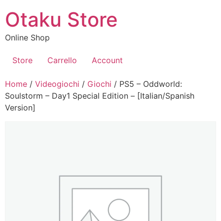
Vai
Otaku Store
al
contenuto
Online Shop
Store
Carrello
Account
Home
/
Videogiochi
/
Giochi
/ PS5 – Oddworld:
Soulstorm – Day1 Special Edition – [Italian/Spanish
Version]