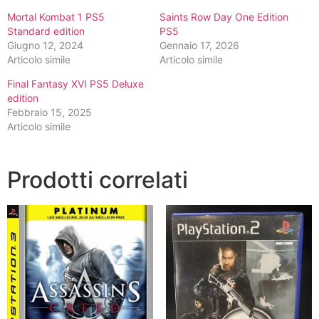
Mortal Kombat 1 PS5
Saints Row Day One Edition
Standard edition
PS5
Giugno 12, 2024
Gennaio 17, 2026
Articolo simile
Articolo simile
Final Fantasy XVI PS5 Deluxe
edition
Febbraio 15, 2025
Articolo simile
Prodotti correlati