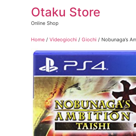
Vai
Otaku Store
al
contenuto
Online Shop
Home
/
Videogiochi
/
Giochi
/ Nobunaga’s Amb