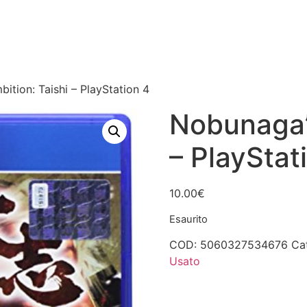
ition: Taishi – PlayStation 4
Nobunaga’s
– PlayStat
10.00
€
Esaurito
COD:
5060327534676
Ca
Usato