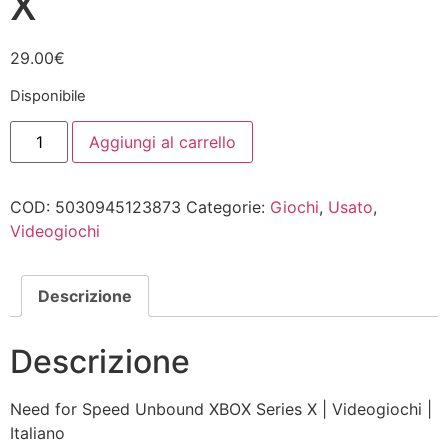
X
29.00
€
Disponibile
Need
Aggiungi al carrello
for
Speed
Unbound
XBOX
COD:
5030945123873
Categorie:
Giochi
,
Usato
,
Series
X
Videogiochi
quantità
Descrizione
Descrizione
Need for Speed Unbound XBOX Series X | Videogiochi |
Italiano