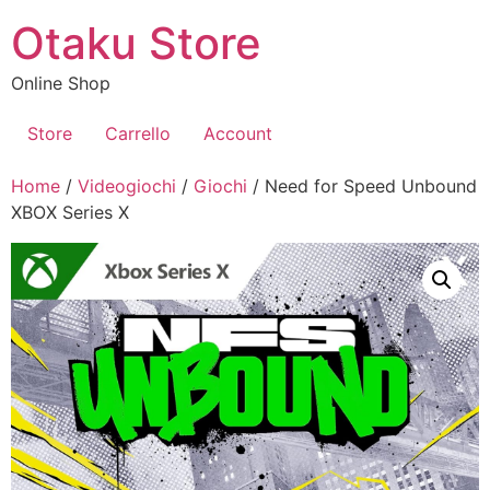
Vai
Otaku Store
al
contenuto
Online Shop
Store
Carrello
Account
Home
/
Videogiochi
/
Giochi
/ Need for Speed Unbound
XBOX Series X