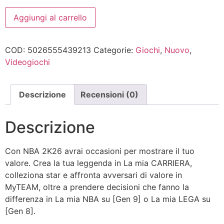
NBA
Aggiungi al carrello
2K26
PS4
quantità
COD:
5026555439213
Categorie:
Giochi
,
Nuovo
,
Videogiochi
Descrizione
Recensioni (0)
Descrizione
Con NBA 2K26 avrai occasioni per mostrare il tuo
valore. Crea la tua leggenda in La mia CARRIERA,
colleziona star e affronta avversari di valore in
MyTEAM, oltre a prendere decisioni che fanno la
differenza in La mia NBA su [Gen 9] o La mia LEGA su
[Gen 8].