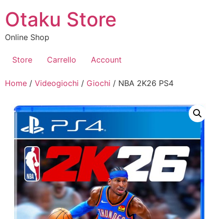
Vai
Otaku Store
al
contenuto
Online Shop
Store
Carrello
Account
Home
/
Videogiochi
/
Giochi
/ NBA 2K26 PS4