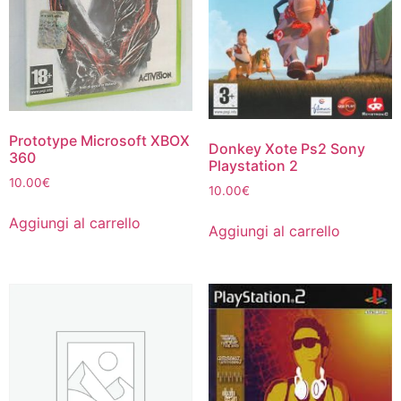
Prototype Microsoft XBOX
Donkey Xote Ps2 Sony
360
Playstation 2
10.00
€
10.00
€
Aggiungi al carrello
Aggiungi al carrello