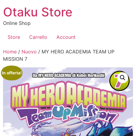
Vai
Otaku Store
al
contenuto
Online Shop
Store
Carrello
Account
Home
/
Nuovo
/ MY HERO ACADEMIA TEAM UP
MISSION 7
In offerta!