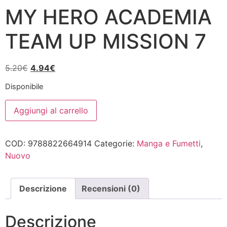
MY HERO ACADEMIA
TEAM UP MISSION 7
Il
Il
5.20
€
4.94
€
prezzo
prezzo
Disponibile
originale
attuale
MY
era:
è:
Aggiungi al carrello
HERO
5.20€.
4.94€.
ACADEMIA
TEAM
UP
COD:
9788822664914
Categorie:
Manga e Fumetti
,
MISSION
7
Nuovo
quantità
Descrizione
Recensioni (0)
Descrizione