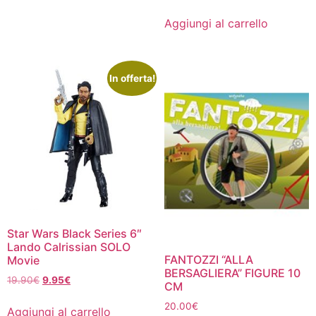
prezzo
prezzo
originale
attuale
Aggiungi al carrello
era:
è:
7.90€.
7.51€.
In offerta!
Star Wars Black Series 6″
Lando Calrissian SOLO
FANTOZZI “ALLA
Movie
BERSAGLIERA” FIGURE 10
Il
Il
19.90
€
9.95
€
CM
prezzo
prezzo
20.00
€
originale
attuale
Aggiungi al carrello