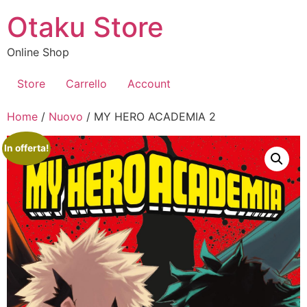
Vai
Otaku Store
al
contenuto
Online Shop
Store
Carrello
Account
Home
/
Nuovo
/ MY HERO ACADEMIA 2
In offerta!