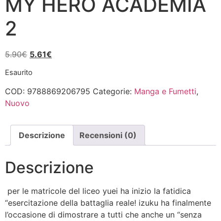
MY HERO ACADEMIA
2
Il
Il
5.90
€
5.61
€
prezzo
prezzo
Esaurito
originale
attuale
era:
è:
COD:
9788869206795
Categorie:
Manga e Fumetti
,
5.90€.
5.61€.
Nuovo
Descrizione
Recensioni (0)
Descrizione
per le matricole del liceo yuei ha inizio la fatidica
“esercitazione della battaglia reale! izuku ha finalmente
l’occasione di dimostrare a tutti che anche un “senza