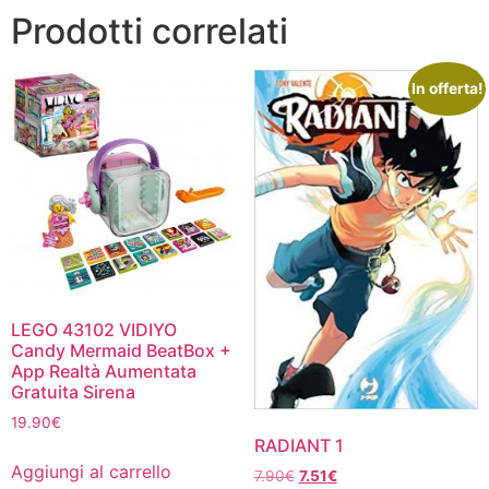
Prodotti correlati
In offerta!
LEGO 43102 VIDIYO
Candy Mermaid BeatBox +
App Realtà Aumentata
Gratuita Sirena
19.90
€
RADIANT 1
Aggiungi al carrello
Il
Il
7.90
€
7.51
€