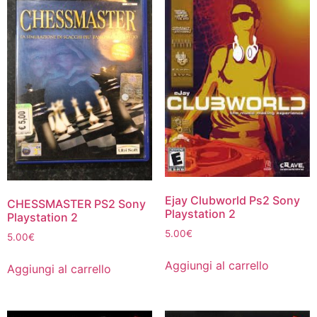
Ejay Clubworld Ps2 Sony
CHESSMASTER PS2 Sony
Playstation 2
Playstation 2
5.00
€
5.00
€
Aggiungi al carrello
Aggiungi al carrello