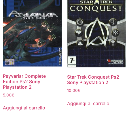
Psyvariar Complete
Star Trek Conquest Ps2
Edition Ps2 Sony
Sony Playstation 2
Playstation 2
10.00
€
5.00
€
Aggiungi al carrello
Aggiungi al carrello