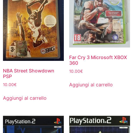
Far Cry 3 Microsoft XBOX
360
NBA Street Showdown
10.00
€
PSP
Aggiungi al carrello
10.00
€
Aggiungi al carrello