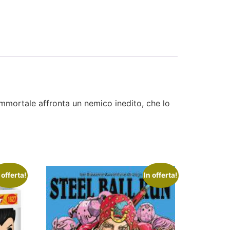
immortale affronta un nemico inedito, che lo
 offerta!
In offerta!