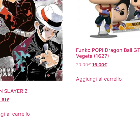
Funko POP! Dragon Ball GT
Vegeta (1627)
Il
Il
20.00
€
16.00
€
prezzo
prezzo
originale
attuale
Aggiungi al carrello
era:
è:
20.00€.
16.00€.
 SLAYER 2
Il
.61
€
rezzo
prezzo
riginale
attuale
gi al carrello
ra:
è:
.90€.
5.61€.