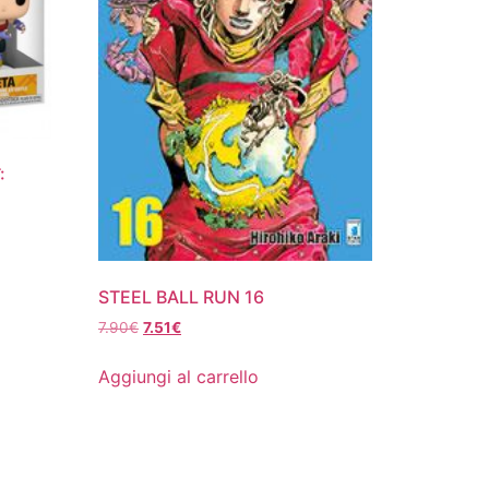
:
STEEL BALL RUN 16
Il
Il
7.90
€
7.51
€
prezzo
prezzo
originale
attuale
Aggiungi al carrello
era:
è:
7.90€.
7.51€.