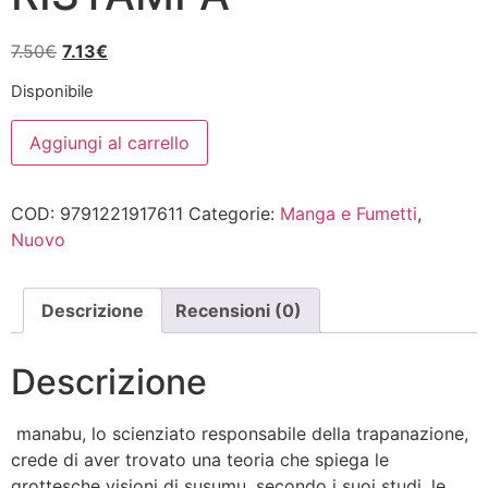
Il
Il
7.50
€
7.13
€
prezzo
prezzo
Disponibile
originale
attuale
HOMUNCULUS
era:
è:
Aggiungi al carrello
4
7.50€.
7.13€.
-
IV
RISTAMPA
COD:
9791221917611
Categorie:
Manga e Fumetti
,
quantità
Nuovo
Descrizione
Recensioni (0)
Descrizione
manabu, lo scienziato responsabile della trapanazione,
crede di aver trovato una teoria che spiega le
grottesche visioni di susumu. secondo i suoi studi, le