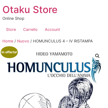
Vai
Otaku Store
al
contenuto
Online Shop
Store
Carrello
Account
Home
/
Nuovo
/ HOMUNCULUS 4 – IV RISTAMPA
In offerta!