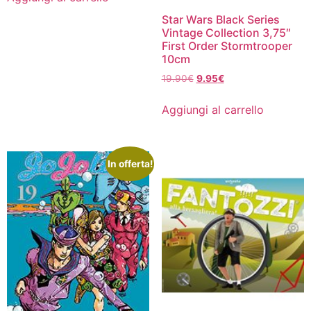
Star Wars Black Series
Vintage Collection 3,75″
First Order Stormtrooper
10cm
Il
Il
19.90
€
9.95
€
prezzo
prezzo
originale
attuale
Aggiungi al carrello
era:
è:
19.90€.
9.95€.
In offerta!