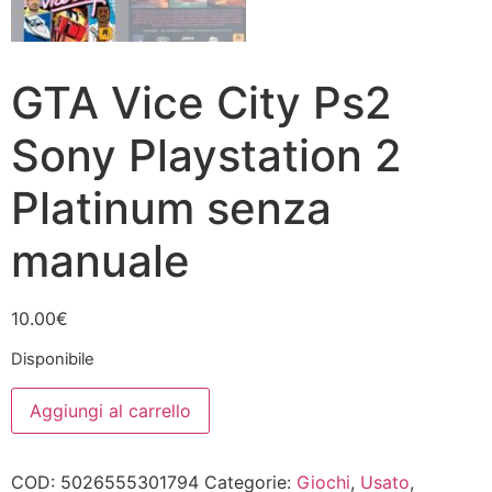
GTA Vice City Ps2
Sony Playstation 2
Platinum senza
manuale
10.00
€
Disponibile
GTA
Aggiungi al carrello
Vice
City
Ps2
Sony
COD:
5026555301794
Categorie:
Giochi
,
Usato
,
Playstation