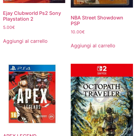
Ejay Clubworld Ps2 Sony
NBA Street Showdown
Playstation 2
PSP
5.00
€
10.00
€
Aggiungi al carrello
Aggiungi al carrello