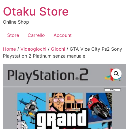
Vai
Otaku Store
al
contenuto
Online Shop
Store
Carrello
Account
Home
/
Videogiochi
/
Giochi
/ GTA Vice City Ps2 Sony
Playstation 2 Platinum senza manuale