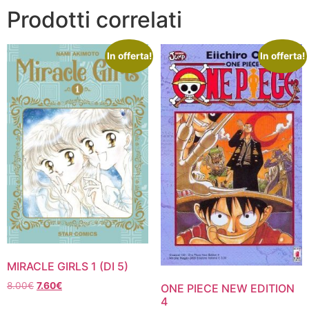
Prodotti correlati
In offerta!
In offerta!
MIRACLE GIRLS 1 (DI 5)
Il
Il
8.00
€
7.60
€
ONE PIECE NEW EDITION
prezzo
prezzo
4