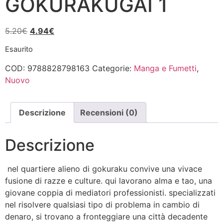
GOKURAKUGAI 1
Il
Il
5.20
€
4.94
€
prezzo
prezzo
Esaurito
originale
attuale
era:
è:
COD:
9788828798163
Categorie:
Manga e Fumetti
,
5.20€.
4.94€.
Nuovo
Descrizione
Recensioni (0)
Descrizione
nel quartiere alieno di gokuraku convive una vivace
fusione di razze e culture. qui lavorano alma e tao, una
giovane coppia di mediatori professionisti. specializzati
nel risolvere qualsiasi tipo di problema in cambio di
denaro, si trovano a fronteggiare una città decadente