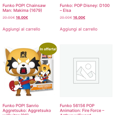
Funko POP! Chainsaw
Funko: POP Disney: D100
Man: Makima (1679)
– Elsa
Il
Il
Il
Il
20.00
€
16.00
€
20.00
€
16.00
€
prezzo
prezzo
prezzo
prezzo
originale
attuale
originale
attuale
Aggiungi al carrello
Aggiungi al carrello
era:
è:
era:
è:
20.00€.
16.00€.
20.00€.
16.00€.
In offerta!
Funko POP! Sanrio
Funko 56156 POP
Aggretsuko: Aggretsuko
Animation: Fire Force –