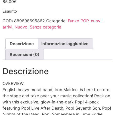
85.00
€
Esaurito
COD:
889698695862
Categorie:
Funko POP
,
nuovi-
arrivi
,
Nuovo
,
Senza categoria
Descrizione
Informazioni aggiuntive
Recensioni (0)
Descrizione
OVERVIEW
English heavy metal band, Iron Maiden, is here to storm
the stage and take over your music collection! Rock on
with this exclusive, glow-in-the-dark Pop! 4-pack
featuring Pop! Live After Death, Pop! Seventh Son, Pop!
Nights of the Dead, Pop! Somewhere in Time Eddie.