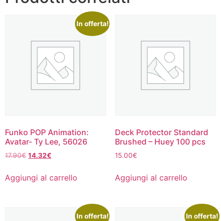
In offerta!
Funko POP Animation:
Deck Protector Standard
Avatar- Ty Lee, 56026
Brushed – Huey 100 pcs
Il
Il
17.90
€
14.32
€
15.00
€
prezzo
prezzo
originale
attuale
Aggiungi al carrello
Aggiungi al carrello
era:
è:
17.90€.
14.32€.
In offerta!
In offerta!