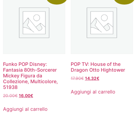
Funko POP Disney:
POP TV: House of the
Fantasia 80th-Sorcerer
Dragon Otto Hightower
Mickey Figura da
Il
Il
17.90
€
14.32
€
Collezione, Multicolore,
prezzo
prezzo
51938
originale
attuale
Aggiungi al carrello
Il
Il
20.00
€
16.00
€
era:
è:
prezzo
prezzo
17.90€.
14.32€.
originale
attuale
Aggiungi al carrello
era:
è:
20.00€.
16.00€.