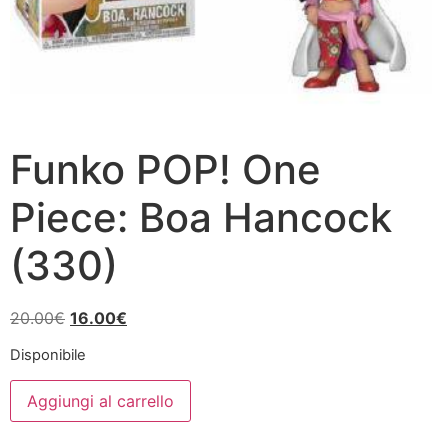
Funko POP! One
Piece: Boa Hancock
(330)
Il
Il
20.00
€
16.00
€
prezzo
prezzo
Disponibile
originale
attuale
Funko
era:
è:
Aggiungi al carrello
POP!
20.00€.
16.00€.
One
Piece: