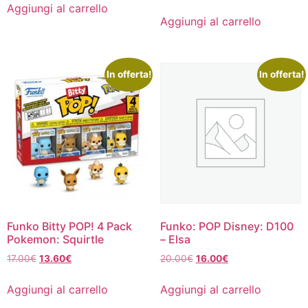
originale
attuale
Aggiungi al carrello
era:
è:
Aggiungi al carrello
20.00€.
16.00€.
In offerta!
In offerta!
Funko Bitty POP! 4 Pack
Funko: POP Disney: D100
Pokemon: Squirtle
– Elsa
Il
Il
Il
Il
17.00
€
13.60
€
20.00
€
16.00
€
prezzo
prezzo
prezzo
prezzo
originale
attuale
originale
attuale
Aggiungi al carrello
Aggiungi al carrello
era:
è:
era:
è: