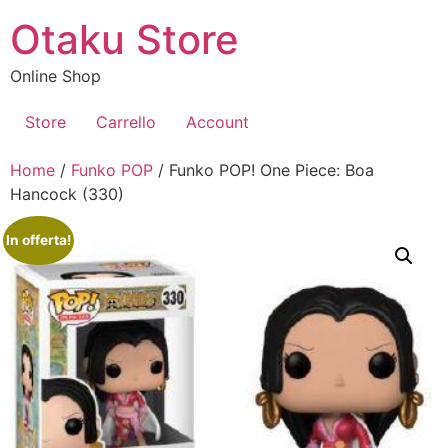
Vai
Otaku Store
al
contenuto
Online Shop
Store
Carrello
Account
Home
/
Funko POP
/ Funko POP! One Piece: Boa
Hancock (330)
In offerta!