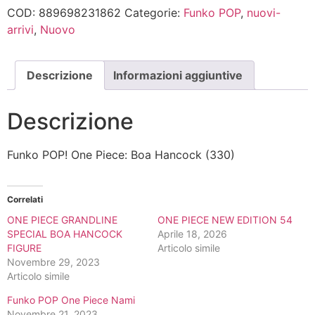
Boa
COD:
889698231862
Categorie:
Funko POP
,
nuovi-
Hancock
(330)
arrivi
,
Nuovo
quantità
Descrizione
Informazioni aggiuntive
Descrizione
Funko POP! One Piece: Boa Hancock (330)
Correlati
ONE PIECE GRANDLINE
ONE PIECE NEW EDITION 54
SPECIAL BOA HANCOCK
Aprile 18, 2026
FIGURE
Articolo simile
Novembre 29, 2023
Articolo simile
Funko POP One Piece Nami
Novembre 21, 2023