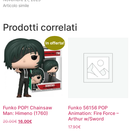
Articolo simile
Prodotti correlati
In offerta!
Funko POP! Chainsaw
Funko 56156 POP
Man: Himeno (1760)
Animation: Fire Force –
Arthur w/Sword
Il
Il
20.00
€
16.00
€
prezzo
prezzo
17.90
€