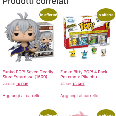
Prodotti correlati
In offerta!
In offerta!
Funko POP! Seven Deadly
Funko Bitty POP! 4 Pack
Sins: Estarossa (1500)
Pokemon: Pikachu
Il
Il
Il
Il
20.00
€
16.00
€
17.00
€
13.60
€
prezzo
prezzo
prezzo
prezzo
originale
attuale
originale
attuale
Aggiungi al carrello
Aggiungi al carrello
era:
è:
era:
è:
20.00€.
16.00€.
17.00€.
13.60€.
In offerta!
In offerta!