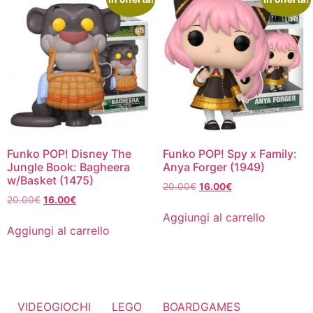
Funko POP! Disney The
Funko POP! Spy x Family:
Jungle Book: Bagheera
Anya Forger (1949)
w/Basket (1475)
Il
Il
20.00
€
16.00
€
Il
Il
20.00
€
16.00
€
prezzo
prezzo
prezzo
prezzo
originale
attuale
Aggiungi al carrello
originale
attuale
era:
è:
Aggiungi al carrello
era:
è:
20.00€.
16.00€.
20.00€.
16.00€.
VIDEOGIOCHI
LEGO
BOARDGAMES