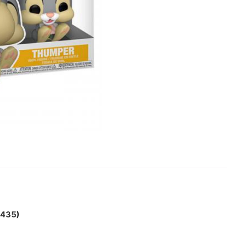
(1435)
quantità
1435)