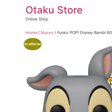
Vai
Otaku Store
al
contenuto
Online Shop
Home
/
Nuovo
/ Funko POP! Disney Bambi 80
In offerta!