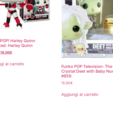
POP! Harley Quinn
ed: Harley Quinn
Il
Il
16.00
€
prezzo
prezzo
originale
attuale
gi al carrello
Funko POP Television: The
era:
è:
Crystal Deet with Baby Nu
20.00€.
16.00€.
#859
15.90
€
Aggiungi al carrello