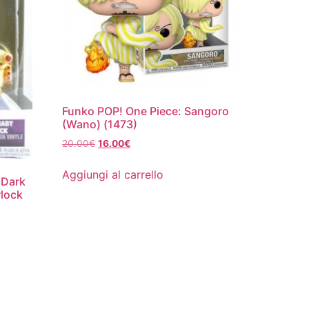
Funko POP! One Piece: Sangoro
(Wano) (1473)
Il
Il
20.00
€
16.00
€
prezzo
prezzo
originale
attuale
Aggiungi al carrello
 Dark
era:
è:
rlock
20.00€.
16.00€.