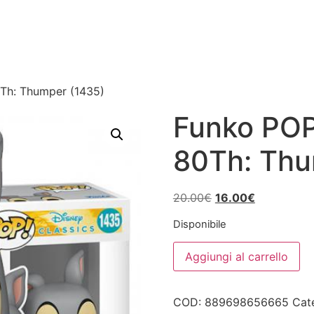
Th: Thumper (1435)
Funko POP
80Th: Thu
Il
Il
20.00
€
16.00
€
prezzo
prezzo
Disponibile
originale
attuale
Funko
era:
è:
Aggiungi al carrello
POP!
20.00€.
16.00€.
Disney
Bambi
80Th:
COD:
889698656665
Cat
Thumper