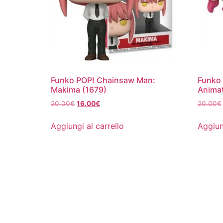
Funko POP! Chainsaw Man:
Funko 
Makima (1679)
Animat
Il
Il
20.00
€
16.00
€
20.00
€
prezzo
prezzo
originale
attuale
Aggiungi al carrello
Aggiun
era:
è:
20.00€.
16.00€.