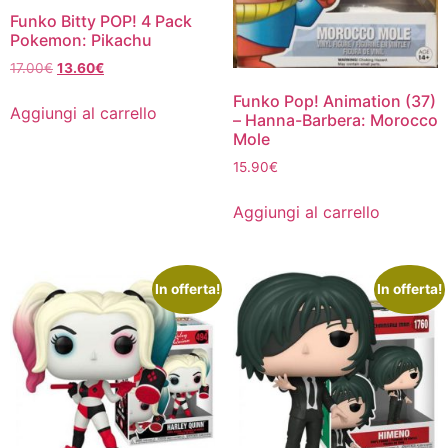
Funko Bitty POP! 4 Pack
Pokemon: Pikachu
Il
Il
17.00
€
13.60
€
prezzo
prezzo
Funko Pop! Animation (37)
originale
attuale
Aggiungi al carrello
– Hanna-Barbera: Morocco
era:
è:
Mole
17.00€.
13.60€.
15.90
€
Aggiungi al carrello
In offerta!
In offerta!