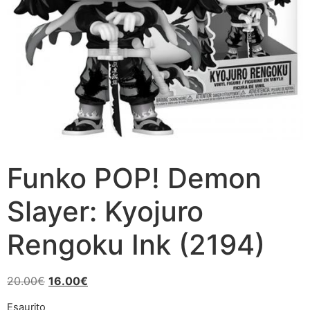
Funko POP! Demon
Slayer: Kyojuro
Rengoku Ink (2194)
Il
Il
20.00
€
16.00
€
prezzo
prezzo
Esaurito