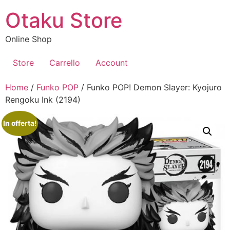
Vai
Otaku Store
al
contenuto
Online Shop
Store
Carrello
Account
Home
/
Funko POP
/ Funko POP! Demon Slayer: Kyojuro
Rengoku Ink (2194)
In offerta!