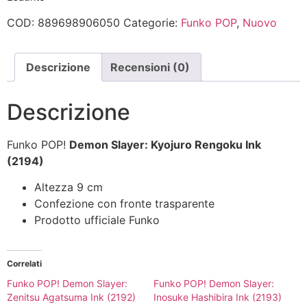
originale
attuale
era:
è:
COD:
889698906050
Categorie:
Funko POP
,
Nuovo
20.00€.
16.00€.
Descrizione
Recensioni (0)
Descrizione
Funko POP!
Demon Slayer: Kyojuro Rengoku Ink
(2194)
Altezza 9 cm
Confezione con fronte trasparente
Prodotto ufficiale Funko
Correlati
Funko POP! Demon Slayer:
Funko POP! Demon Slayer:
Zenitsu Agatsuma Ink (2192)
Inosuke Hashibira Ink (2193)