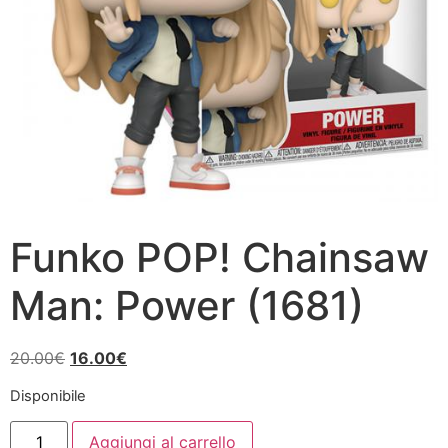
Funko POP! Chainsaw
Man: Power (1681)
Il
Il
20.00
€
16.00
€
prezzo
prezzo
Disponibile
originale
attuale
Funko
era:
è:
Aggiungi al carrello
POP!