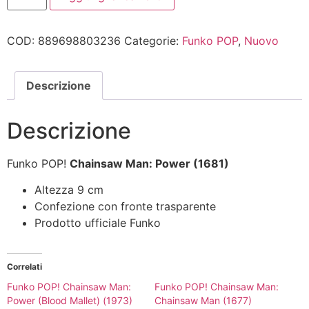
20.00€.
16.00€.
Chainsaw
Man:
Power
COD:
889698803236
Categorie:
Funko POP
,
Nuovo
(1681)
quantità
Descrizione
Descrizione
Funko POP!
Chainsaw Man: Power (1681)
Altezza 9 cm
Confezione con fronte trasparente
Prodotto ufficiale Funko
Correlati
Funko POP! Chainsaw Man:
Funko POP! Chainsaw Man:
Power (Blood Mallet) (1973)
Chainsaw Man (1677)