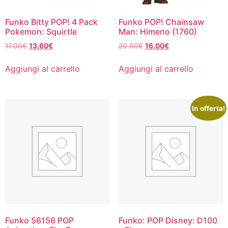
Funko Bitty POP! 4 Pack
Funko POP! Chainsaw
Pokemon: Squirtle
Man: Himeno (1760)
Il
Il
Il
Il
17.00
€
13.60
€
20.00
€
16.00
€
prezzo
prezzo
prezzo
prezzo
originale
attuale
originale
attuale
Aggiungi al carrello
Aggiungi al carrello
era:
è:
era:
è:
17.00€.
13.60€.
20.00€.
16.00€.
In offerta!
Funko 56156 POP
Funko: POP Disney: D100