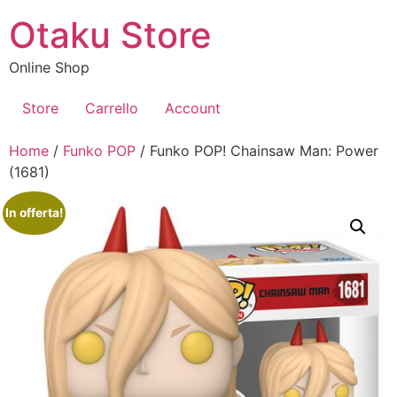
Vai
Otaku Store
al
contenuto
Online Shop
Store
Carrello
Account
Home
/
Funko POP
/ Funko POP! Chainsaw Man: Power
(1681)
In offerta!