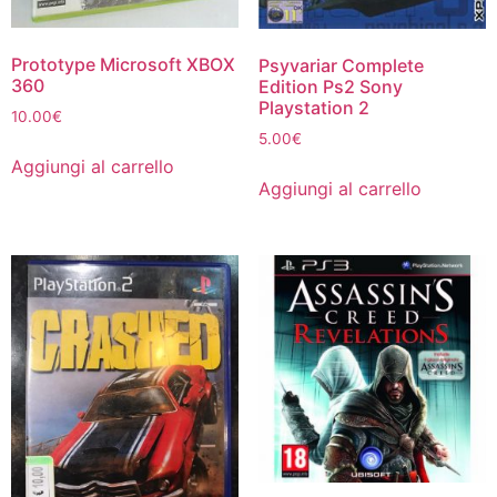
Prototype Microsoft XBOX
Psyvariar Complete
360
Edition Ps2 Sony
Playstation 2
10.00
€
5.00
€
Aggiungi al carrello
Aggiungi al carrello