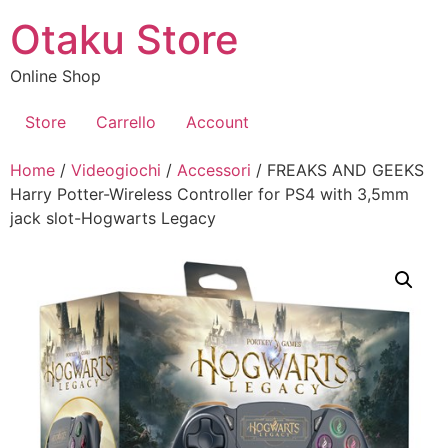
Vai
Otaku Store
al
contenuto
Online Shop
Store
Carrello
Account
Home
/
Videogiochi
/
Accessori
/ FREAKS AND GEEKS
Harry Potter-Wireless Controller for PS4 with 3,5mm
jack slot-Hogwarts Legacy